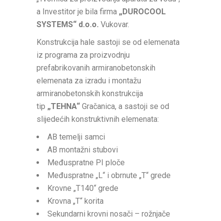
a Investitor je bila firma
„DUROCOOL
SYSTEMS“ d.o.o.
Vukovar.
Konstrukcija hale sastoji se od elemenata
iz programa za proizvodnju
prefabrikovanih armiranobetonskih
elemenata za izradu i montažu
armiranobetonskih konstrukcija
tip
„TEHNA“
Gračanica, a sastoji se od
slijedećih konstruktivnih elemenata:
AB temelji samci
AB montažni stubovi
Međuspratne PI ploče
Međuspratne „L“ i obrnute „T“ grede
Krovne „T140“ grede
Krovna „T“ korita
Sekundarni krovni nosači – rožnjače