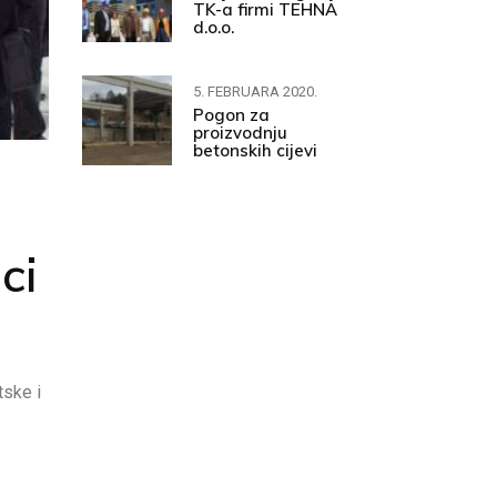
TK-a firmi TEHNA
d.o.o.
5. FEBRUARA 2020.
Pogon za
proizvodnju
betonskih cijevi
ci
tske i