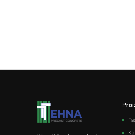
Proi
Fas
Kon