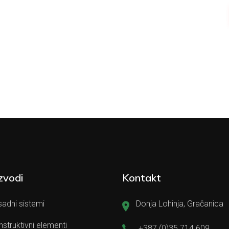
zvodi
Kontakt
adni sistemi
Donja Lohinja, Gračanica
struktivni elementi
+387 (0)35 714 609