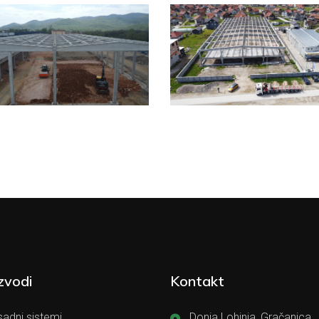
zvodi
Kontakt
adni sistemi
Donja Lohinja, Gračanica