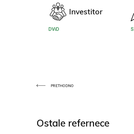
Investitor
DViD
S
PRETHODNO
Ostale refernece