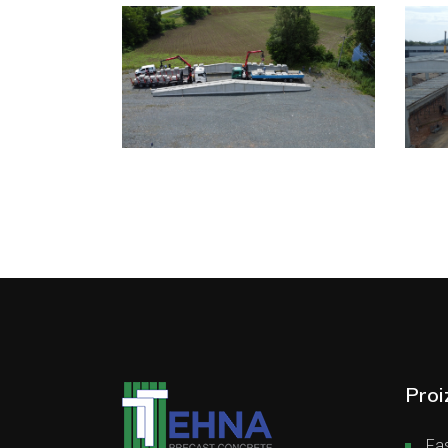
Proi
Fas