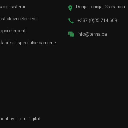
adni sistemi
Donja Lohinja, Gračanica
struktivni elementi
+387 (0)35 714 609
opni elementi
info@tehna.ba
fabrikati specijalne namjene
pment by
Lilium Digital