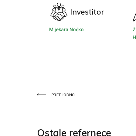
Investitor
Mljekara Noćko
Ž
H
PRETHODNO
Ostale refernece