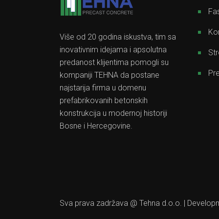
Fas
Kon
Više od 20 godina iskustva, tim sa
inovativnim idejama i apsolutna
Str
predanost klijentima pomogli su
Pre
kompaniji TEHNA da postane
najstarija firma u domenu
prefabrikovanih betonskih
konstrukcija u modernoj historiji
Bosne i Hercegovine.
Sva prava zadržava @ Tehna d.o.o. | Develo