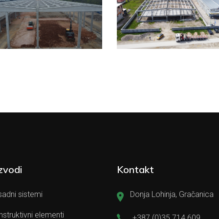
zvodi
Kontakt
adni sistemi
Donja Lohinja, Gračanica
struktivni elementi
+387 (0)35 714 609