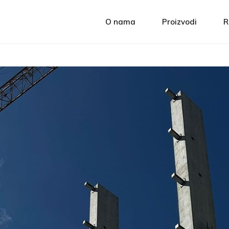
O nama
Proizvodi
R