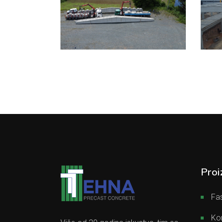
Proi
Fas
Kon