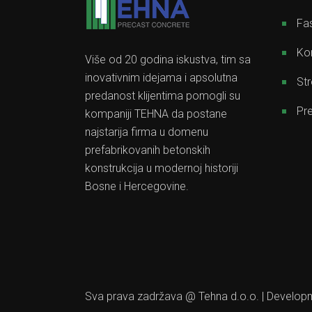
Fas
Kon
Više od 20 godina iskustva, tim sa
inovativnim idejama i apsolutna
Str
predanost klijentima pomogli su
Pre
kompaniji TEHNA da postane
najstarija firma u domenu
prefabrikovanih betonskih
konstrukcija u modernoj historiji
Bosne i Hercegovine.
Sva prava zadržava @ Tehna d.o.o. | Develo