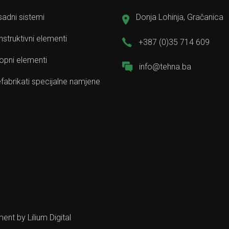
adni sistemi
Donja Lohinja, Gračanica
struktivni elementi
+387 (0)35 714 609
opni elementi
info@tehna.ba
fabrikati specijalne namjene
pment by
Lilium Digital